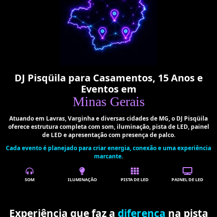
DJ Pisqüila para Casamentos, 15 Anos e
Eventos em
Minas Gerais
Atuando em Lavras, Varginha e diversas cidades de MG, o DJ Pisqüila
oferece estrutura completa com som, iluminação, pista de LED, painel
de LED e apresentação com presença de palco.
Cada evento é planejado para criar energia, conexão e uma experiência
marcante.
SOM
ILUMINAÇÃO
PISTA DE LED
PAINEL DE LED
Experiência que faz a
diferença
na pista