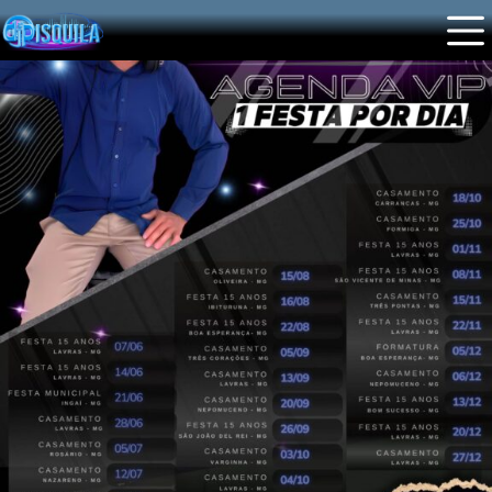
Pular
para
o
conteúdo