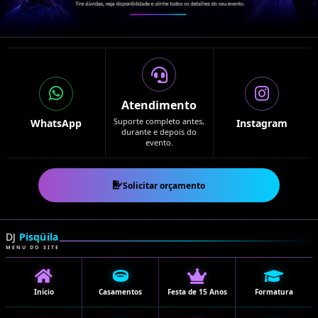
Atendimento
Suporte completo antes,
WhatsApp
Instagram
durante e depois do
evento.
Solicitar orçamento
DJ
Pisqüila
MENU DO SITE
Início
Casamentos
Festa de 15 Anos
Formatura