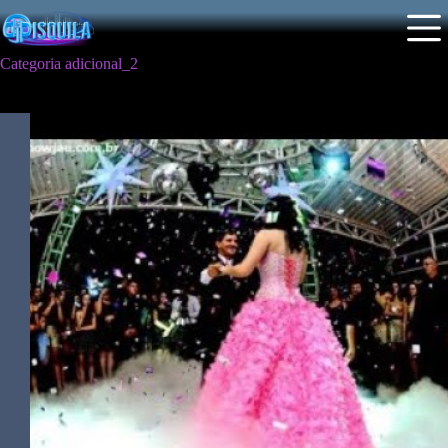
Pular
para
o
conteúdo
Categoria
adicional_2