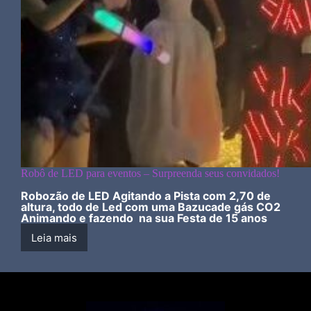
Robô de LED para eventos – Surpreenda seus convidados!
Robozão de LED Agitando a Pista com 2,70 de
altura, todo de Led com uma Bazucade gás CO2
Animando e fazendo na sua Festa de 15 anos
Leia mais
Robô
de
LED
para
eventos
–
Surpreenda