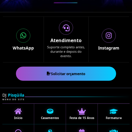
Atendimento
Suporte completo antes,
WhatsApp
Instagram
durante e depois do
evento.
Solicitar orçamento
DJ
Pisqüila
MENU DO SITE
Início
Casamentos
Festa de 15 Anos
Formatura