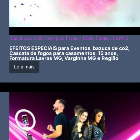
Máquina de Gelo Seco para Festas – Efeito Fumaça Incrível
EFEITOS ESPECIAIS para Eventos, bazuca de co2,
Cascata de fogos para casamentos, 15 anos,
Formatura Lavras MG, Varginha MG e Região
Leia mais
Máquina
de
Gelo
Seco
para
Festas
–
Efeito
Fumaça
Incrível