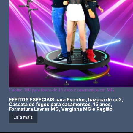
Cabine 360 para festas de 15 anos e casamentos em MG
EFEITOS ESPECIAIS para Eventos, bazuca de co2,
Cascata de fogos para casamentos, 15 anos,
Formatura Lavras MG, Varginha MG e Região
Leia mais
Cabine
360
para
festas