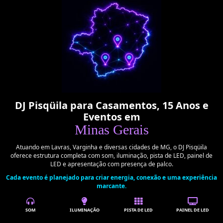
seus
convidados!
DJ Pisqüila para Casamentos, 15 Anos e
Eventos em
Minas Gerais
Atuando em Lavras, Varginha e diversas cidades de MG, o DJ Pisqüila
oferece estrutura completa com som, iluminação, pista de LED, painel de
LED e apresentação com presença de palco.
Cada evento é planejado para criar energia, conexão e uma experiência
marcante.
SOM
ILUMINAÇÃO
PISTA DE LED
PAINEL DE LED