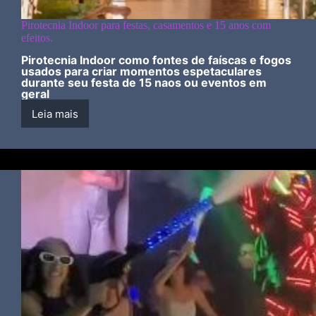
Pirotecnia Indoor para festas, casamentos e 15 anos com
efeitos.
Pirotecnia Indoor como fontes de faíscas e fogos
usados para criar momentos espetaculares
durante seu festa de 15 naos ou eventos em
geral
Leia mais
Pirotecnia
Indoor
para
festas,
casamentos
e
15
anos
com
efeitos.