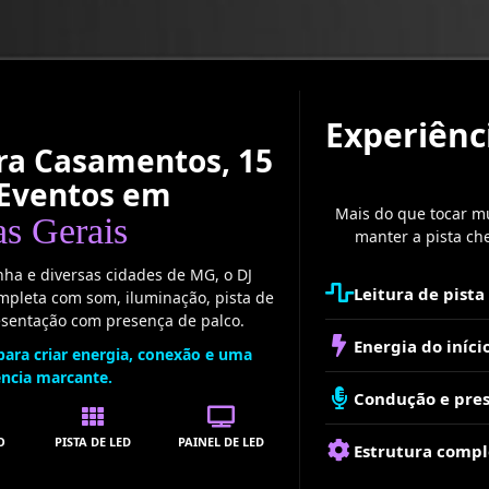
Experiênc
ara Casamentos, 15
 Eventos em
Mais do que tocar mú
s Gerais
manter a pista ch
ha e diversas cidades de MG, o DJ
Leitura de pist
ompleta com som, iluminação, pista de
esentação com presença de palco.
Energia do iníci
para criar energia, conexão e uma
ência marcante.
Condução e pres
O
PISTA DE LED
PAINEL DE LED
Estrutura compl