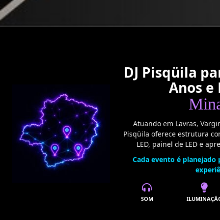
DJ Pisqüila p
Anos e
Mina
Atuando em Lavras, Vargin
Pisqüila oferece estrutura c
LED, painel de LED e apr
Cada evento é planejado 
experi
SOM
ILUMINAÇÃ