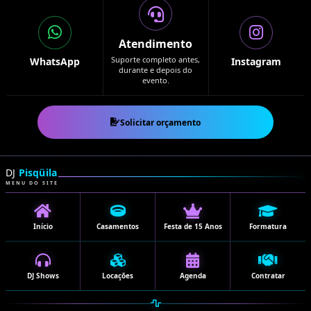
Atendimento
Suporte completo antes,
WhatsApp
Instagram
durante e depois do
evento.
Solicitar orçamento
DJ
Pisqüila
MENU DO SITE
Início
Casamentos
Festa de 15 Anos
Formatura
DJ Shows
Locações
Agenda
Contratar