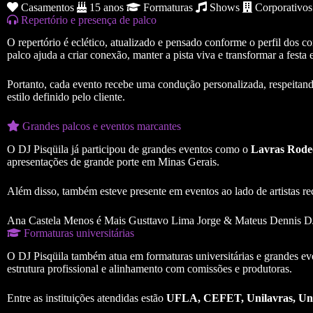
Casamentos
15 anos
Formaturas
Shows
Corporativos
Repertório e presença de palco
O repertório é eclético, atualizado e pensado conforme o perfil dos c
palco ajuda a criar conexão, manter a pista viva e transformar a fest
Portanto, cada evento recebe uma condução personalizada, respeitan
estilo definido pelo cliente.
Grandes palcos e eventos marcantes
O DJ Pisqüila já participou de grandes eventos como o
Lavras Rodeo
apresentações de grande porte em Minas Gerais.
Além disso, também esteve presente em eventos ao lado de artistas r
Ana Castela
Menos é Mais
Gusttavo Lima
Jorge & Mateus
Dennis D
Formaturas universitárias
O DJ Pisqüila também atua em formaturas universitárias e grandes e
estrutura profissional e alinhamento com comissões e produtoras.
Entre as instituições atendidas estão
UFLA, CEFET, Unilavras, Un