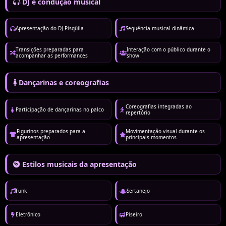
DJ e condução musical
Apresentação do DJ Pisqüila
Sequência musical dinâmica
Transições preparadas para
Interação com o público durante o
acompanhar as performances
show
Dançarinas e coreografias
Coreografias integradas ao
Participação de dançarinas no palco
repertório
Figurinos preparados para a
Movimentação visual durante os
apresentação
principais momentos
Estilos musicais da apresentação
Funk
Sertanejo
Eletrônico
Piseiro