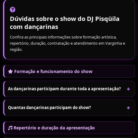
Dúvidas sobre o show do DJ Pisqüila
com dançarinas
Confira as principais informações sobre formação artística,
repertório, duração, contratação e atendimento em Varginha e
região.
Formação e funcionamento do show
+
As dançarinas participam durante toda a apresentação?
As dançarinas entram nos momentos preparados para as coreografias
+
Quantas dançarinas participam do show?
e performances do show, acompanhando as mudanças do repertório e
a condução do DJ.
A formação disponível é informada na proposta de contratação,
A participação é organizada para manter movimento no palco e criar
considerando a data, o formato do evento e a apresentação escolhida.
Repertório e duração da apresentação
diferentes momentos ao longo da apresentação.