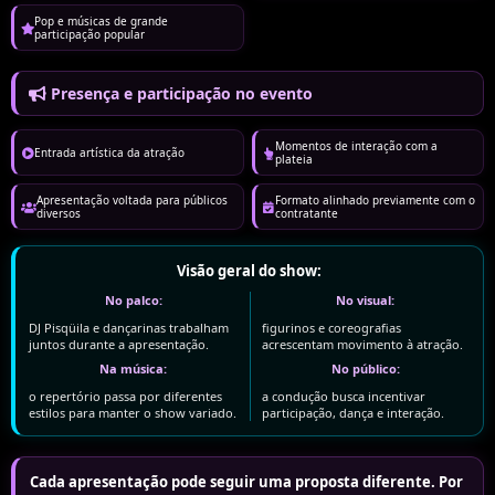
Pop e músicas de grande
participação popular
Presença e participação no evento
Momentos de interação com a
Entrada artística da atração
plateia
Apresentação voltada para públicos
Formato alinhado previamente com o
diversos
contratante
Visão geral do show:
No palco:
No visual:
DJ Pisqüila e dançarinas trabalham
figurinos e coreografias
juntos durante a apresentação.
acrescentam movimento à atração.
Na música:
No público:
o repertório passa por diferentes
a condução busca incentivar
estilos para manter o show variado.
participação, dança e interação.
Cada apresentação pode seguir uma proposta diferente. Por