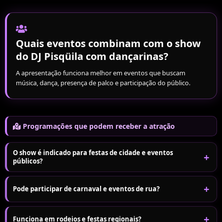
Quais eventos combinam com o show
do DJ Pisqüila com dançarinas?
A apresentação funciona melhor em eventos que buscam
música, dança, presença de palco e participação do público.
Programações que podem receber a atração
O show é indicado para festas de cidade e eventos
+
públicos?
Sim. A apresentação combina com festas de municípios,
+
Pode participar de carnaval e eventos de rua?
comemorações públicas e programações que recebem públicos
variados.
Sim. O show pode integrar carnavais, eventos de rua e programações
+
Funciona em rodeios e festas regionais?
O repertório dinâmico e a movimentação das dançarinas ajudam a
abertas que procuram uma atração animada e com interação.