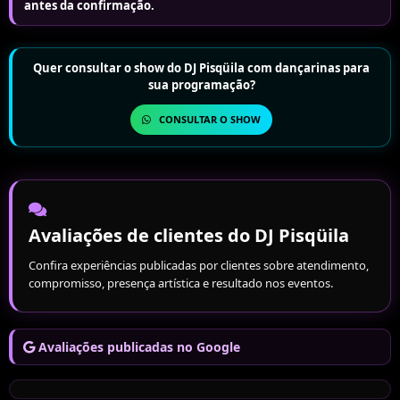
antes da confirmação.
participação especial dentro da programação.
Quer consultar o show do DJ Pisqüila com dançarinas para
sua programação?
CONSULTAR O SHOW
Avaliações de clientes do DJ Pisqüila
Confira experiências publicadas por clientes sobre atendimento,
compromisso, presença artística e resultado nos eventos.
Avaliações publicadas no Google